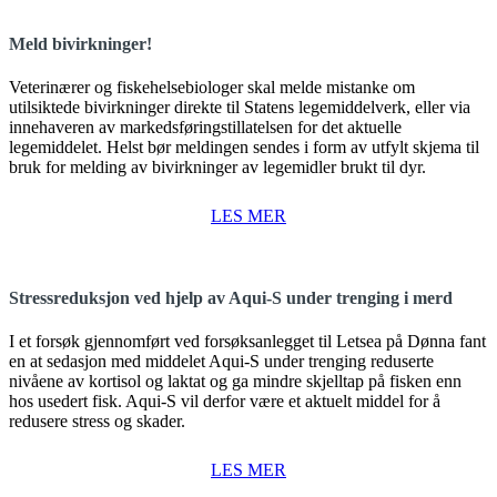
Meld bivirkninger!
Veterinærer og fiskehelsebiologer skal melde mistanke om
utilsiktede bivirkninger direkte til Statens legemiddelverk, eller via
innehaveren av markedsføringstillatelsen for det aktuelle
legemiddelet. Helst bør meldingen sendes i form av utfylt skjema til
bruk for melding av bivirkninger av legemidler brukt til dyr.
LES MER
Stressreduksjon ved hjelp av Aqui-S under trenging i merd
I et forsøk gjennomført ved forsøksanlegget til Letsea på Dønna fant
en at sedasjon med middelet Aqui-S under trenging reduserte
nivåene av kortisol og laktat og ga mindre skjelltap på fisken enn
hos usedert fisk. Aqui-S vil derfor være et aktuelt middel for å
redusere stress og skader.
LES MER