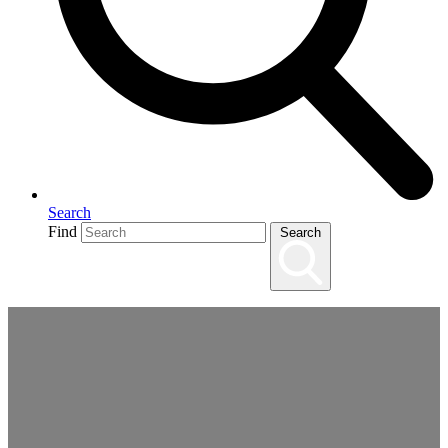
Search
Find
Search