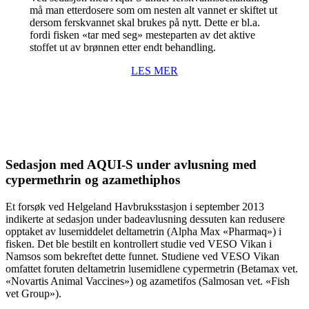
må man etterdosere som om nesten alt vannet er skiftet ut
dersom ferskvannet skal brukes på nytt. Dette er bl.a.
fordi fisken «tar med seg» mesteparten av det aktive
stoffet ut av brønnen etter endt behandling.
LES MER
Sedasjon med AQUI-S under avlusning med
cypermethrin og azamethiphos
Et forsøk ved Helgeland Havbruksstasjon i september 2013
indikerte at sedasjon under badeavlusning dessuten kan redusere
opptaket av lusemiddelet deltametrin (Alpha Max «Pharmaq») i
fisken. Det ble bestilt en kontrollert studie ved VESO Vikan i
Namsos som bekreftet dette funnet. Studiene ved VESO Vikan
omfattet foruten deltametrin lusemidlene cypermetrin (Betamax vet.
«Novartis Animal Vaccines») og azametifos (Salmosan vet. «Fish
vet Group»).