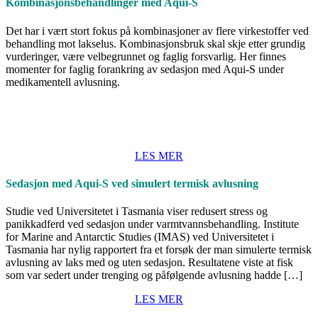
Kombinasjonsbehandlinger med Aqui-S
Det har i vært stort fokus på kombinasjoner av flere virkestoffer ved
behandling mot lakselus. Kombinasjonsbruk skal skje etter grundig
vurderinger, være velbegrunnet og faglig forsvarlig. Her finnes
momenter for faglig forankring av sedasjon med Aqui-S under
medikamentell avlusning.
LES MER
Sedasjon med Aqui-S ved simulert termisk avlusning
Studie ved Universitetet i Tasmania viser redusert stress og
panikkadferd ved sedasjon under varmtvannsbehandling. Institute
for Marine and Antarctic Studies (IMAS) ved Universitetet i
Tasmania har nylig rapportert fra et forsøk der man simulerte termisk
avlusning av laks med og uten sedasjon. Resultatene viste at fisk
som var sedert under trenging og påfølgende avlusning hadde […]
LES MER