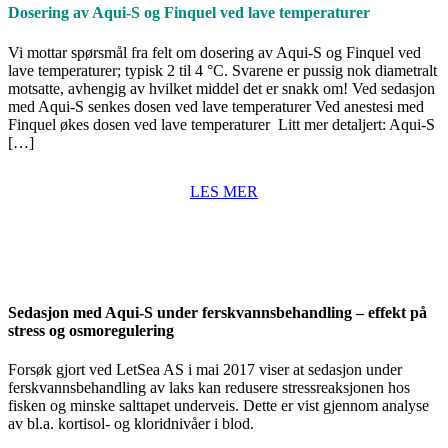
Dosering av Aqui-S og Finquel ved lave temperaturer
Vi mottar spørsmål fra felt om dosering av Aqui-S og Finquel ved
lave temperaturer; typisk 2 til 4 °C. Svarene er pussig nok diametralt
motsatte, avhengig av hvilket middel det er snakk om! Ved sedasjon
med Aqui-S senkes dosen ved lave temperaturer Ved anestesi med
Finquel økes dosen ved lave temperaturer Litt mer detaljert: Aqui-S
[…]
LES MER
Sedasjon med Aqui-S under ferskvannsbehandling – effekt på
stress og osmoregulering
Forsøk gjort ved LetSea AS i mai 2017 viser at sedasjon under
ferskvannsbehandling av laks kan redusere stressreaksjonen hos
fisken og minske salttapet underveis. Dette er vist gjennom analyse
av bl.a. kortisol- og kloridnivåer i blod.