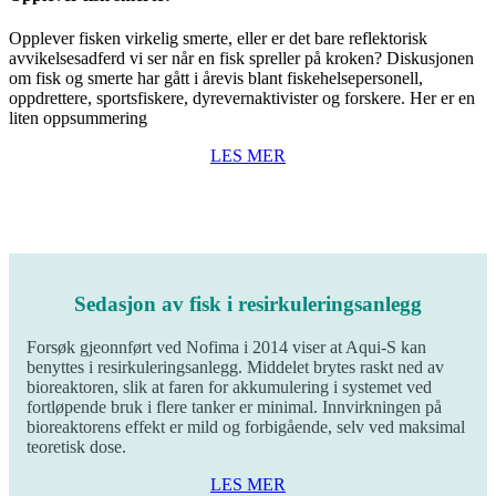
Opplever fisken virkelig smerte, eller er det bare reflektorisk
avvikelsesadferd vi ser når en fisk spreller på kroken? Diskusjonen
om fisk og smerte har gått i årevis blant fiskehelsepersonell,
oppdrettere, sportsfiskere, dyrevernaktivister og forskere. Her er en
liten oppsummering
LES MER
Sedasjon av fisk i resirkuleringsanlegg
Forsøk gjeonnført ved Nofima i 2014 viser at Aqui-S kan
benyttes i resirkuleringsanlegg. Middelet brytes raskt ned av
bioreaktoren, slik at faren for akkumulering i systemet ved
fortløpende bruk i flere tanker er minimal. Innvirkningen på
bioreaktorens effekt er mild og forbigående, selv ved maksimal
teoretisk dose.
LES MER